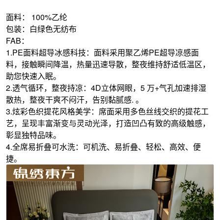
面料： 100%乙纶
包装：白绿色无纺布
FAB：
1.PE面料超导冰感科技：面料采用聚乙烯PE超导凉感面
料，接触瞬间降温，热量迅速导散，整夜维持舒适低温区，
助您快速入眠。
2.透气循环，整夜持凉：4D立体网眼，5 万+气孔加速排湿
散热，整夜干爽不闷汗，告别黏腻感. 。
3.炫彩色织提花风格美学：席面采用多色丝线交织的提花工
艺，呈现丰富渐变与灵动光泽，打造凹凸有致的高级触感，
彰显独特品味。
4.全席易折叠可水洗：可机洗、易折叠、轻松、高效、便
捷。