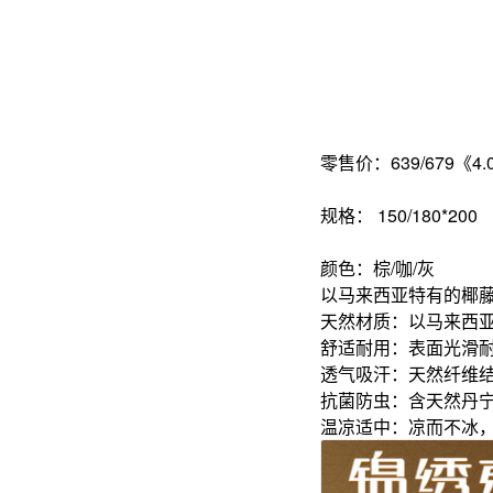
零售价：639/679《4.0
规格： 150/180*200
颜色：棕/咖/灰
以马来西亚特有的椰
‌天然材质‌：以马来
‌舒适耐用‌：表面光滑
‌透气吸汗‌：天然纤
‌抗菌防虫‌：含天然
‌温凉适中‌：凉而不