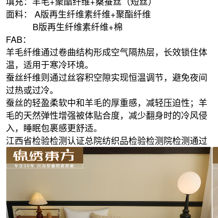
填充：羊毛+聚酯纤维+桑蚕丝（短丝）
面料： A版再生纤维素纤维+聚酯纤维
B版再生纤维素纤维+棉
FAB：
羊毛纤维通过卷曲结构形成空气隔热层，长效锁住体
温，适用于寒冷环境。
蚕丝纤维则通过丝容积空隙实现恒温调节，避免夜间
过热或过冷。
蚕丝的轻盈柔软中和羊毛的厚重感，减轻压迫性；羊
毛的天然弹性增强被体贴合度，减少翻身时的冷风侵
入，睡眠包裹感更舒适。
江西省检验检测认证总院纺织品检验检测院检测通过